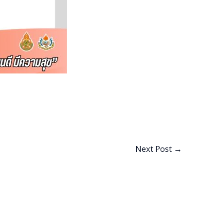
Next Post
→