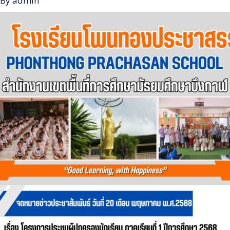
 By
admin